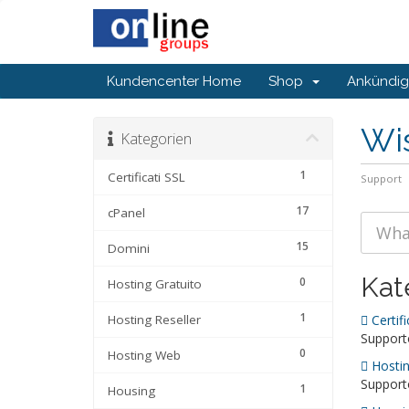
Kundencenter Home
Shop
Ankündi
Wi
Kategorien
1
Certificati SSL
Support
17
cPanel
15
Domini
Kat
0
Hosting Gratuito
1
Hosting Reseller
Certifi
Supporto
0
Hosting Web
Hostin
Supporto
1
Housing