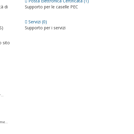
Posta Elettronica Certificata (1)
tà di
Supporto per le caselle PEC
Servizi (0)
S)
Supporto per i servizi
o sito
...
me...