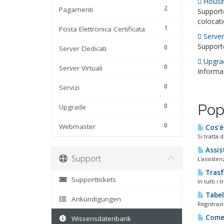
Housin
2
Pagamenti
Supporto
colocat
1
Posta Elettronica Certificata
Server 
Supporto
0
Server Dedicati
Upgrad
0
Server Virtuali
Informaz
0
Servizi
Pop
0
Upgrade
0
Webmaster
Cos'è 
Si tratta 
Assis
Support
L'assiste
Trasf
Supporttickets
In tutti i
Tabel
Ankündigungen
Registraz
Come 
Wissensdatenbank