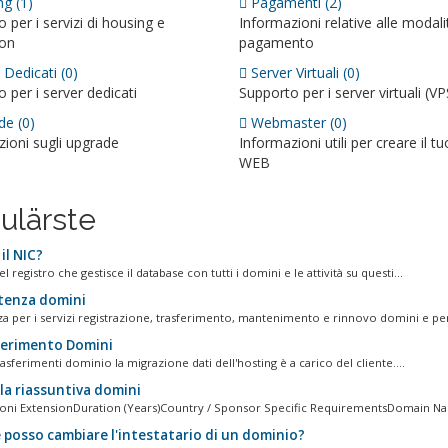
g (1)
Pagamenti (2)
 per i servizi di housing e
Informazioni relative alle modali
ion
pagamento
Dedicati (0)
Server Virtuali (0)
 per i server dedicati
Supporto per i server virtuali (VP
e (0)
Webmaster (0)
ioni sugli upgrade
Informazioni utili per creare il tu
WEB
ulärste
il NIC?
del registro che gestisce il database con tutti i domini e le attività su questi...
tenza domini
nza per i servizi registrazione, trasferimento, mantenimento e rinnovo domini e per
erimento Domini
 trasferimenti dominio la migrazione dati dell'hosting è a carico del cliente....
la riassuntiva domini
ioni ExtensionDuration (Years)Country / Sponsor Specific RequirementsDomain Na
posso cambiare l'intestatario di un dominio?