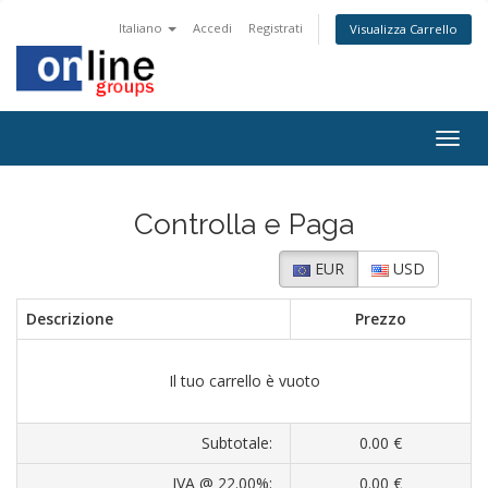
Italiano
Accedi
Registrati
Visualizza Carrello
Togg
navig
Controlla e Paga
EUR
USD
Descrizione
Prezzo
Il tuo carrello è vuoto
Subtotale:
0.00 €
IVA @ 22.00%:
0.00 €