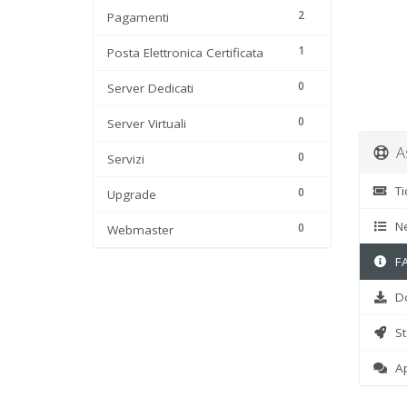
2
Pagamenti
1
Posta Elettronica Certificata
0
Server Dedicati
0
Server Virtuali
As
0
Servizi
Ti
0
Upgrade
N
0
Webmaster
F
Do
St
Apr