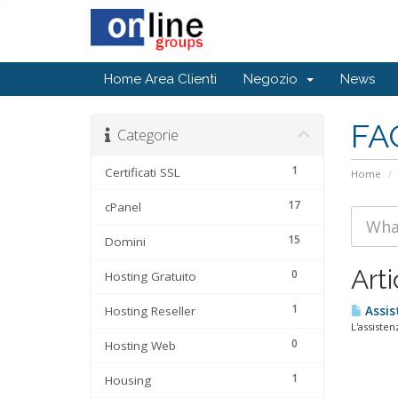
Home Area Clienti
Negozio
News
FA
Categorie
1
Certificati SSL
Home
17
cPanel
15
Domini
Arti
0
Hosting Gratuito
1
Hosting Reseller
Assis
L'assistenz
0
Hosting Web
1
Housing