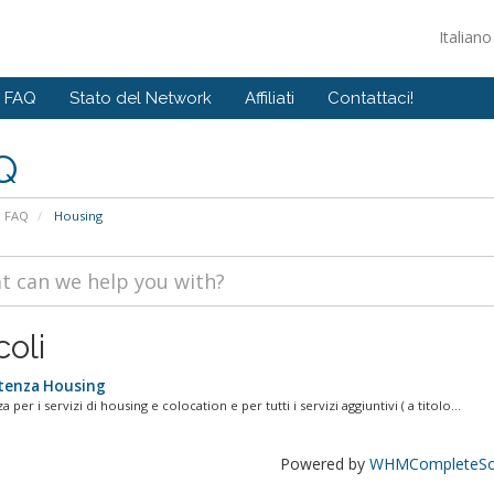
Italian
FAQ
Stato del Network
Affiliati
Contattaci!
Q
FAQ
Housing
coli
tenza Housing
a per i servizi di housing e colocation e per tutti i servizi aggiuntivi ( a titolo...
Powered by
WHMCompleteSol