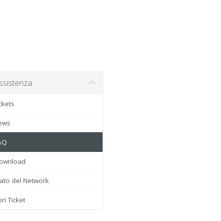
sistenza
ckets
ews
AQ
wnload
ato del Network
i Ticket