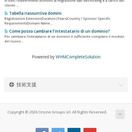
In tutti i trasferimenti dominio la migrazione dati dell'hosting è a carico del
cliente....
Tabella riassuntiva domini
Registrazioni ExtensionDuration (Years)Country / Sponsor Specific
RequirementsDomain Name...
Come posso cambiare l'intestatario di un dominio?
Per cambiare l'intestatario di un dominio è sufficiente compilare il modulo
del nuovo...
Powered by
WHMCompleteSolution
技術支援
Copyright © 2026 OnLine Groups srl. All Rights Reserved.