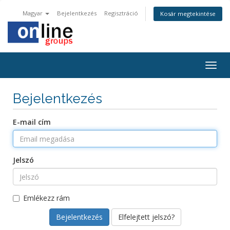
Magyar
Bejelentkezés
Regisztráció
Kosár megtekintése
Togg
navig
Bejelentkezés
E-mail cím
Jelszó
Emlékezz rám
Elfelejtett jelszó?