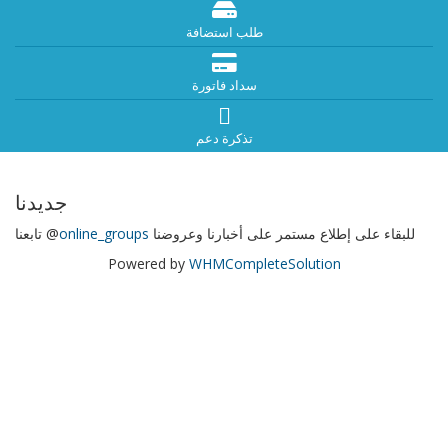
طلب استضافة
سداد فاتورة
تذكرة دعم
جديدنا
للبقاء على إطلاع مستمر على أخبارنا وعروضنا
online_groups
تابعنا @
Powered by
WHMCompleteSolution