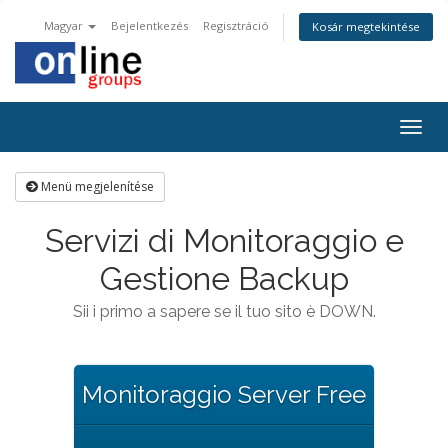
Magyar
Bejelentkezés
Regisztráció
Kosár megtekintése
Togg
navig
Menü megjelenítése
Servizi di Monitoraggio e
Gestione Backup
Sii i primo a sapere se il tuo sito è DOWN.
Monitoraggio Server Free