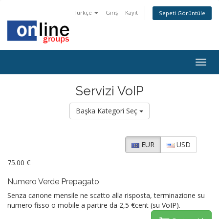
Türkçe
Giriş
Kayıt
Sepeti Görüntüle
Togg
navig
Servizi VoIP
Başka Kategori Seç
EUR
USD
75.00 €
Numero Verde Prepagato
Senza canone mensile ne scatto alla risposta, terminazione su
numero fisso o mobile a partire da 2,5 €cent (su VoIP).