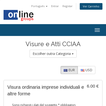
Português
Entrar
Registar
Ver Carrinho
Togg
navig
Visure e Atti CCIAA
Escolher outra Categoria
EUR
USD
6.00 €
Visura ordinaria imprese individuali e
altre forme
Sono richiesti i dati del soggetto * obbligatori.