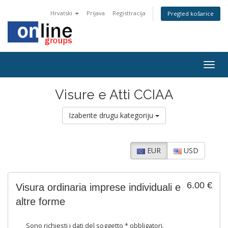
Hrvatski
Prijava
Registtracija
Pregled košarice
Togg
navig
Visure e Atti CCIAA
Izaberite drugu kategoriju
EUR
USD
6.00 €
Visura ordinaria imprese individuali e
altre forme
Sono richiesti i dati del soggetto * obbligatori.