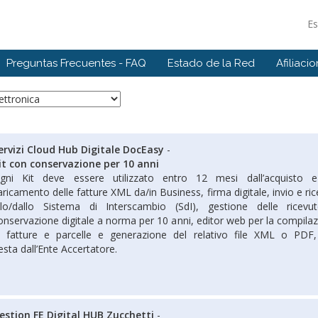
E
Preguntas Frecuentes - FAQ
Estado de la Red
Afiliaci
ervizi Cloud Hub Digitale DocEasy
-
it con conservazione per 10 anni
gni Kit deve essere utilizzato entro 12 mesi dall’acquisto 
aricamento delle fatture XML da/in Business, firma digitale, invio e ric
llo/dallo Sistema di Interscambio (SdI), gestione delle ricevu
onservazione digitale a norma per 10 anni, editor web per la compil
i fatture e parcelle e generazione del relativo file XML o PDF,
esta dall’Ente Accertatore.
estion FE Digital HUB Zucchetti
-