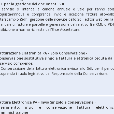
IT per la gestione dei documenti SDI
l servizio si intende a canone annuale e vale per l'anno sola
cquista/rinnova e comprende: invio e ricezione fatture allo/dal
nterscambio (SdI), gestione delle ricevute dello SdI, editor web per l
anuale di fatture e parcelle e generazione del relativo file XML o PDF
’esibizione a norma richiesta dall’Ente Accertatore.
atturazione Elettronica PA - Solo Conservazione
-
onservazione sostitutiva singola fattura elettronica ceduta da
l servizio comprende:
 Conservazione della fattura elettronica inviata allo SdI, per il perio
icoprendo il ruolo legislativo del Responsabile della Conservazione.
attura Elettronica PA - Invio Singolo e Conservazione
-
nserimento, invio e conservazione fattura elettroni
mministrazione