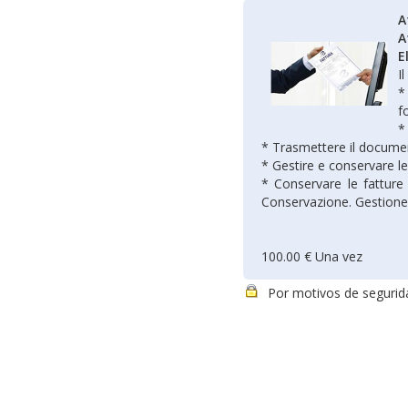
A
A
E
I
*
f
*
* Trasmettere il docume
* Gestire e conservare le
* Conservare le fatture 
Conservazione. Gestione 
100.00 € Una vez
Por motivos de segurida