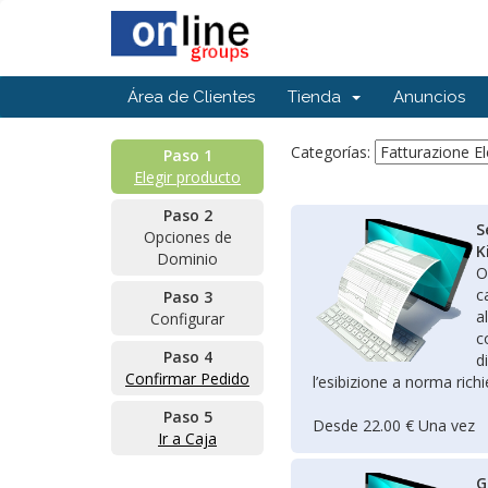
Área de Clientes
Tienda
Anuncios
Categorías:
Paso 1
Elegir producto
Paso 2
S
Opciones de
K
Dominio
O
c
Paso 3
a
Configurar
c
Paso 4
d
Confirmar Pedido
l’esibizione a norma richi
Paso 5
Desde 22.00 € Una vez
Ir a Caja
G