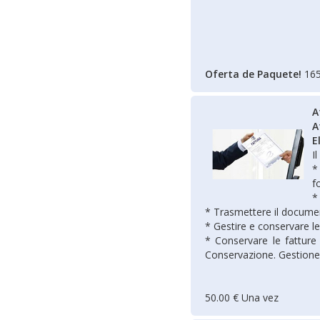
Oferta de Paquete!
165
A
A
E
I
*
f
*
* Trasmettere il docume
* Gestire e conservare le
* Conservare le fatture 
Conservazione. Gestion
50.00 € Una vez