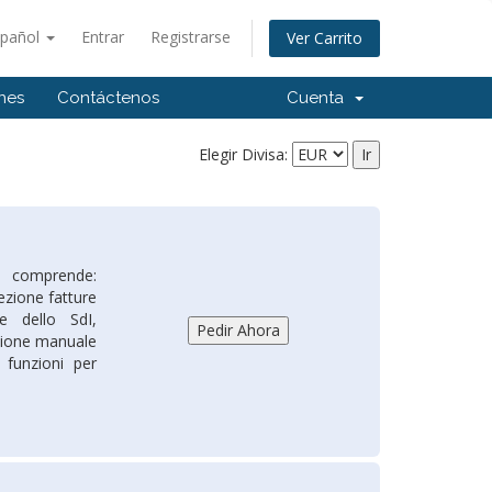
spañol
Entrar
Registrarse
Ver Carrito
ones
Contáctenos
Cuenta
Elegir Divisa:
e comprende:
ezione fatture
te dello SdI,
azione manuale
 funzioni per