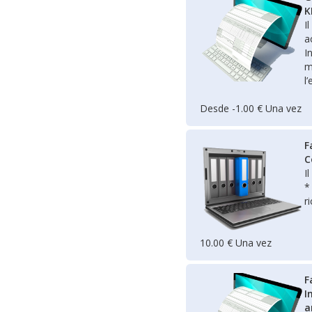
K
I
a
I
m
l
Desde -1.00 € Una vez
F
C
I
*
r
10.00 € Una vez
F
I
a