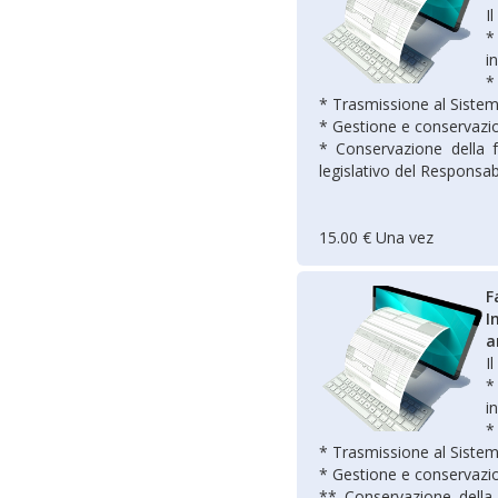
I
*
i
*
* Trasmissione al Sistem
* Gestione e conservazio
* Conservazione della fa
legislativo del Responsab
15.00 € Una vez
F
I
a
I
*
i
*
* Trasmissione al Sistem
* Gestione e conservazio
** Conservazione della f