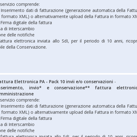
l servizio comprende:
 Inserimento dati di fatturazione (generazione automatica della Fattu
n formato XML) o alternativamente upload della Fattura in formato 
 Firma digitale della fattura
a di Interscambio
ne delle notifiche
ttura elettronica inviata allo SdI, per il periodo di 10 anni, ricop
ile della Conservazione.
attura Elettronica PA - Pack 10 invii e/o conservazioni
-
nserimento, invio* e conservazione** fattura elettroni
mministrazione
l servizio comprende:
 Inserimento dati di fatturazione (generazione automatica della Fattu
n formato XML) o alternativamente upload della Fattura in formato 
 Firma digitale della fattura
a di Interscambio
ne delle notifiche
attura elettronica inviata allo SdI, per il periodo di 10 anni, ricop