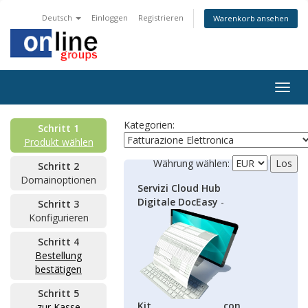
Deutsch
Einloggen
Registrieren
Warenkorb ansehen
Togg
navig
Kategorien:
Schritt 1
Produkt wählen
Währung wählen:
Schritt 2
Domainoptionen
Servizi Cloud Hub
Digitale DocEasy
-
Schritt 3
Konfigurieren
Schritt 4
Bestellung
bestätigen
Schritt 5
Kit con
zur Kasse