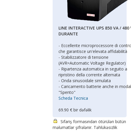
LINE INTERACTIVE UPS 850 VA / 480
DURANTE
- Eccellente microprocessore di contro
che garantisce un'elevata affidabilità
- Stabilizzatore di tensione
(AVR=Automatic Voltage Regulator)
- Ripartenza automatica in seguito a
ripristino della corrente alternata
- Onda sinusoidale simulata
- Caricamento batterie anche in modal
"Spento"
Scheda Tecnica
69.90 € bir dəfəlik
Sifariş formasından ötürülən bütün
məlumatlar şifrələnir. Təhlükəsizlik