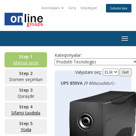
Azerbaijani
Giriş
Qeydiyyat
Səbətə bax
Togg
navig
Kateqoriyalar:
Step 1
Məhsul seçin
Valyutanı seç:
Step 2
Domen seçimləri
UPS 850VA
(9 Mövcuddur)
-
Step 3
Quraşdır
Step 4
Sifarişi təsdiqlə
Step 5
Yoxla