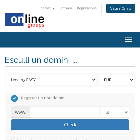
Català
Entrada
Registrar-se
Veure Carro
Togg
navig
Esculli un domini ...
Registrar un nou domini
www.
Check